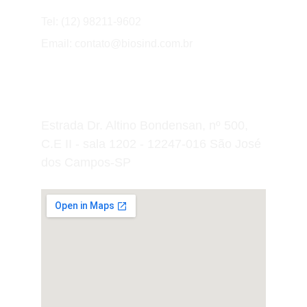
Tel: (12) 98211-9602
Email: contato@biosind.com.br
Estrada Dr. Altino Bondensan, nº 500, 
C.E II - sala 1202 - 12247-016 São José 
dos Campos-SP