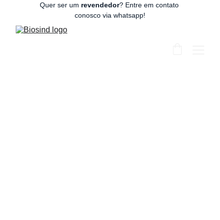
Quer ser um 
revendedor
? Entre em contato 
conosco via whatsapp!
Antimicrobial
Photodynamic Therapy
Combined With
Conventional Endodontic
Treatment to Eliminate
Root Canal Biofilm
Infection