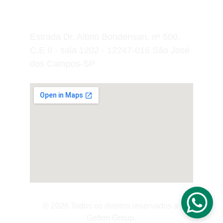
Estrada Dr. Altino Bondensan, nº 500, 
C.E II - sala 1202 - 12247-016 São José 
dos Campos-SP
© 2026 Todos os direitos reservados a 
Gefion Group.