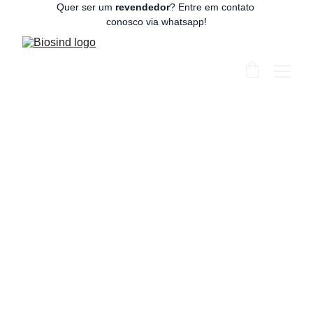
Quer ser um 
revendedor
? Entre em contato 
conosco via whatsapp!
Estudo para tratamento de
úlcera
REPARAÇÃO EPITELIAL
3/21/2026