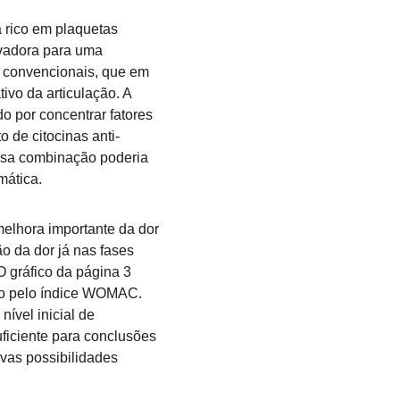
 rico em plaquetas 
ovadora para uma 
os convencionais, que em 
vo da articulação. A 
o por concentrar fatores 
 de citocinas anti-
essa combinação poderia 
mática.
elhora importante da dor 
 da dor já nas fases 
 gráfico da página 3 
ção pelo índice WOMAC. 
ível inicial de 
uficiente para conclusões 
vas possibilidades 