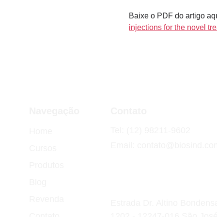
Baixe o PDF do artigo aqu
injections for the novel tr
Navegação
Contato
Tel: (12) 98211-9602
Home
Email: contato@biosind.co
Cursos
Produtos
Blog
Revenda
Estrada Dr. Altino Bondensan
Contato
1202 - 12247-016 São Jo