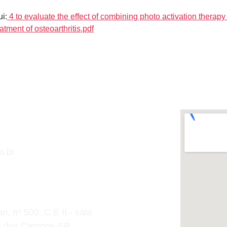
i:
 4 to evaluate the effect of combining photo activation therapy 
eatment of osteoarthritis.pdf
m.br
, nº 500, C.E II - sala 
sé dos Campos-SP