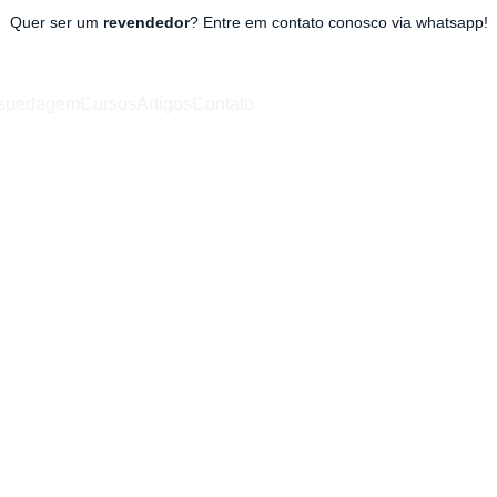
Quer ser um 
revendedor
? Entre em contato conosco via whatsapp!
spedagem
Cursos
Artigos
Contato
 the Effect of Combining Phot
latelet-Rich Plasma Injection
Treatment of Osteoarthritis
PRP
4/16/2026