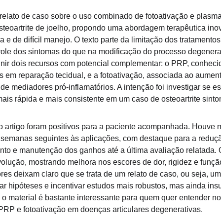
 relato de caso sobre o uso combinado de fotoativação e plasma
steoartrite de joelho, propondo uma abordagem terapêutica in
a e de difícil manejo. O texto parte da limitação dos tratament
role dos sintomas do que na modificação do processo degenerati
unir dois recursos com potencial complementar: o PRP, conhecid
 em reparação tecidual, e a fotoativação, associada ao aumento
 de mediadores pró-inflamatórios. A intenção foi investigar se 
mais rápida e mais consistente em um caso de osteoartrite sinto
no artigo foram positivos para a paciente acompanhada. Houve m
 semanas seguintes às aplicações, com destaque para a redução
to e manutenção dos ganhos até a última avaliação relatada. O
evolução, mostrando melhora nos escores de dor, rigidez e fun
s deixam claro que se trata de um relato de caso, ou seja, um n
ntar hipóteses e incentivar estudos mais robustos, mas ainda ins
 o material é bastante interessante para quem quer entender no
PRP e fotoativação em doenças articulares degenerativas.